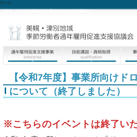
?>" />
"美幌・津別地域季節労働者通年雇用促進支援協議会"
【令和7年度】事業所向けド
について（終了しました）
※こちらのイベントは終了い